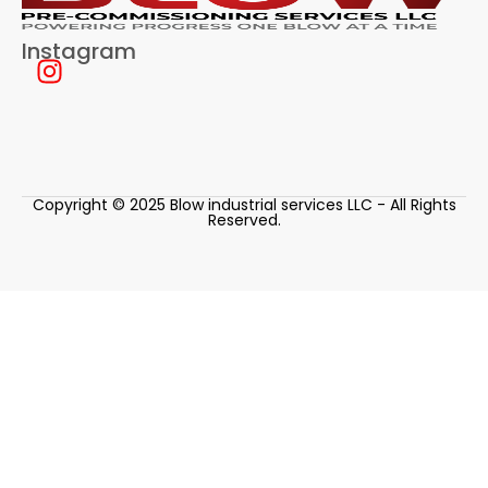
Instagram
Copyright © 2025 Blow industrial services LLC - All Rights
Reserved.