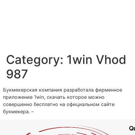
Category:
1win Vhod
987
Букмекерская компания разработала фирменное
приложение 1win, скачать которое можно
совершенно бесплатно на официальном сайте
букмекера. –
Qu