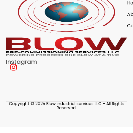
H
Ab
Co
Instagram
Copyright © 2025 Blow industrial services LLC - All Rights
Reserved.