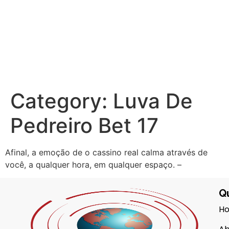
Category:
Luva De
Pedreiro Bet 17
Afinal, a emoção de o cassino real calma através de
você, a qualquer hora, em qualquer espaço. –
Qu
H