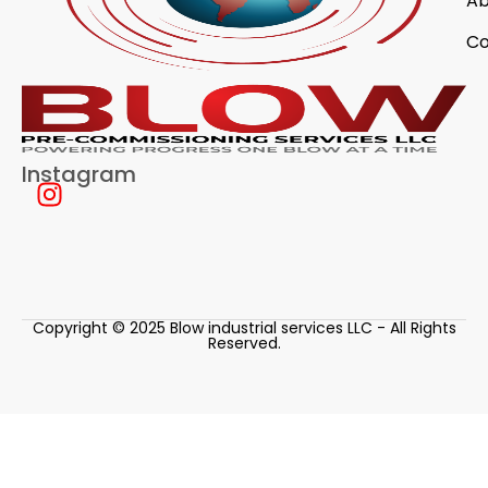
Ab
Co
Instagram
Copyright © 2025 Blow industrial services LLC - All Rights
Reserved.