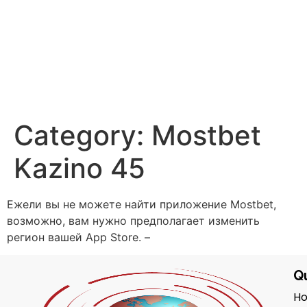
Category:
Mostbet
Kazino 45
Ежели вы не можете найти приложение Mostbet,
возможно, вам нужно предполагает изменить
регион вашей App Store. –
Qu
H