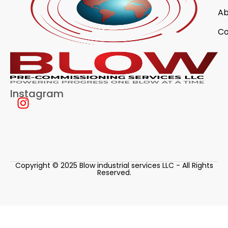
Ab
Co
Instagram
Copyright © 2025 Blow industrial services LLC - All Rights
Reserved.