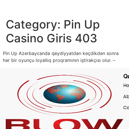
Category:
Pin Up
Casino Giris 403
Pin Up Azerbaycanda qeydiyyatdan keçdikdən sonra
hər bir oyunçu loyallıq proqramının iştirakçısı olur. –
Qu
H
Ab
Co