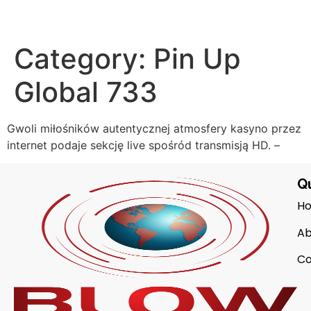
Category:
Pin Up
Global 733
Gwoli miłośników autentycznej atmosfery kasyno przez
internet podaje sekcję live spośród transmisją HD. –
Qu
H
Ab
Co