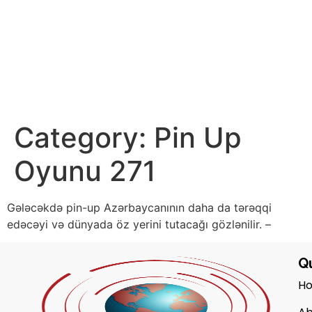
Category:
Pin Up
Oyunu 271
Gələcəkdə pin-up Azərbaycanının daha da tərəqqi
edəcəyi və dünyada öz yerini tutacağı gözlənilir. –
Qu
H