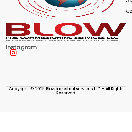
Ab
Co
Instagram
Copyright © 2025 Blow industrial services LLC - All Rights
Reserved.