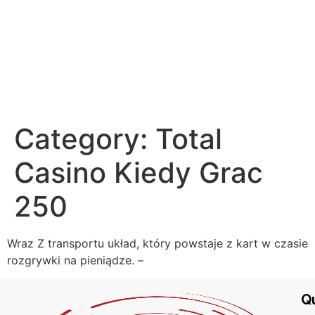
Category:
Total
Casino Kiedy Grac
250
Wraz Z transportu układ, który powstaje z kart w czasie
rozgrywki na pieniądze. –
Qu