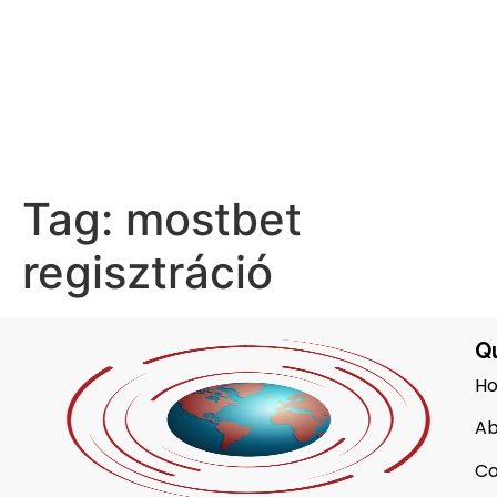
Tag:
mostbet
regisztráció
Qu
H
Ab
Co